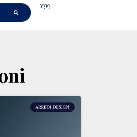
🇬🇧
oni
ARREDI DESIGN