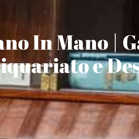
no In Mano | G
tiquariato e De