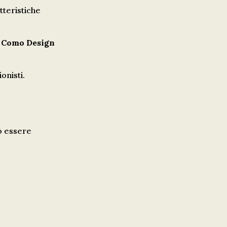
atteristiche
, Como Design
onisti.
uò essere