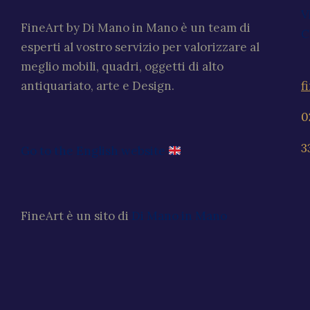
V
FineArt by Di Mano in Mano è un team di
C
esperti al vostro servizio per valorizzare al
meglio mobili, quadri, oggetti di alto
f
antiquariato, arte e Design.
0
3
Go to the English website
FineArt è un sito di
Di Mano in Mano