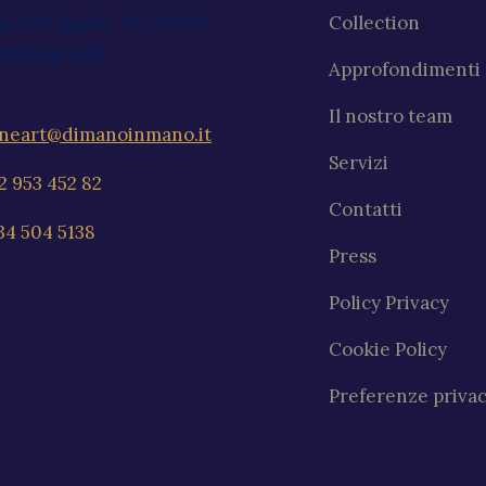
ia XXV Aprile, 59, 20040
Collection
ambiago MI
Approfondimenti
Il nostro team
ineart@dimanoinmano.it
Servizi
2 953 452 82
Contatti
34 504 5138
Press
Policy Privacy
Cookie Policy
Preferenze priva