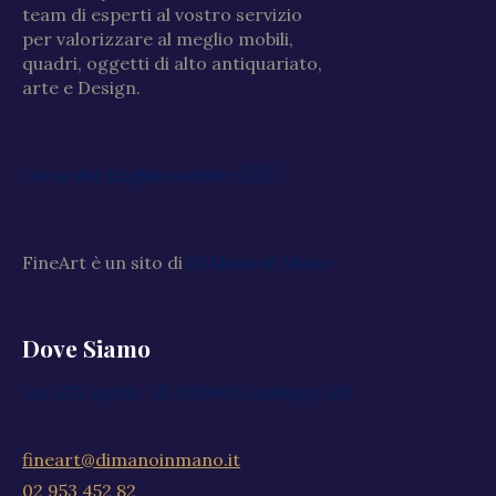
team di esperti al vostro servizio
per valorizzare al meglio mobili,
quadri, oggetti di alto antiquariato,
arte e Design.
Go to the English website 🇬🇧
FineArt è un sito di
Di Mano in Mano
Dove Siamo
Via XXV Aprile, 59, 20040 Cambiago MI
fineart@dimanoinmano.it
02 953 452 82