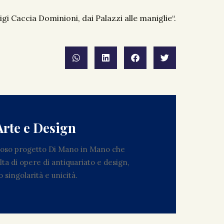
igi Caccia Dominioni, dai Palazzi alle maniglie
“.
Arte e Design
zioso progetto Di Mano in Mano che
ta di opere di antiquariato e design,
 singolarità e unicità.