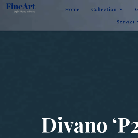
Home
Collection
G
Servizi
Divano ‘P2