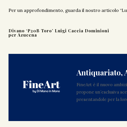
Per un approfondimento, guarda il nostro articolo “
Lu
Divano ‘P20B Toro’ Luigi Caccia Dominioni
per Azucena
Antiquariato, 
FineArt è il nuovo ambi
propone un’esclusiva scel
presentandole per la loro