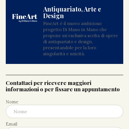
Antiquariato, Arte e
Design
FineArt è il nuovo ambizioso
progetto Di Mano in Mano che
propone un’esclusiva scelta di opere
di antiquariato e design,
presentandole per la loro
singolarità e unicità.
Contattaci per ricevere maggiori
informazioni o per fissare un appuntamento
Nome
Email