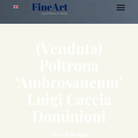
(Venduta)
Poltrona
‘Ambrosaneum’
Luigi Caccia
Dominioni
Arredi design