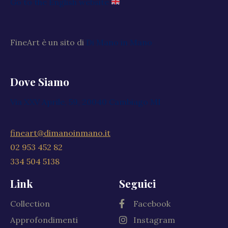
Go to the English website
FineArt è un sito di
Di Mano in Mano
Dove Siamo
Via XXV Aprile, 59, 20040 Cambiago MI
fineart@dimanoinmano.it
02 953 452 82
334 504 5138
Link
Seguici
Collection
Facebook
Approfondimenti
Instagram