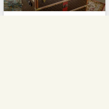
(VENDUTO) LOUIS VUITTON
BAULE MALLE À CHAPEAUX.
PARIGI,1926 CA
SCOPRI DI PIÙ »
ARCHIVIO