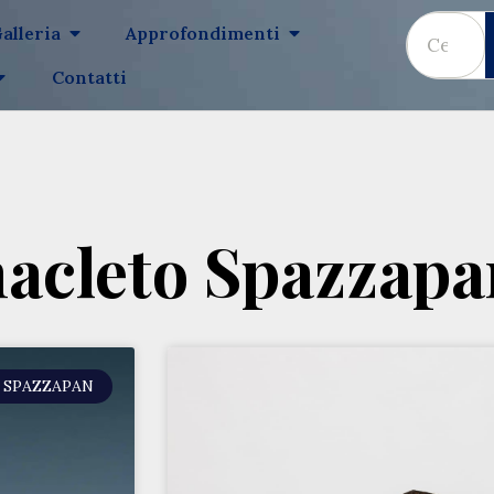
alleria
Approfondimenti
Contatti
nacleto Spazzapa
 SPAZZAPAN