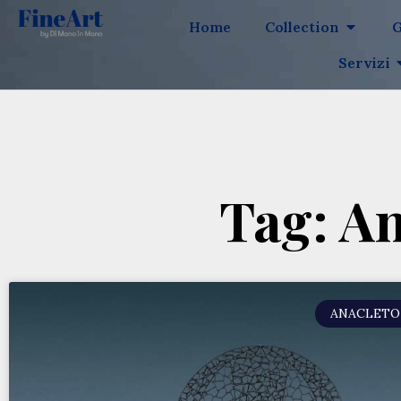
Home
Collection
G
Servizi
Tag: A
ANACLETO