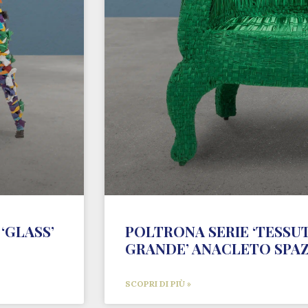
‘GLASS’
POLTRONA SERIE ‘TESSU
GRANDE’ ANACLETO SPA
SCOPRI DI PIÙ »