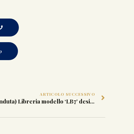
p
ARTICOLO SUCCESSIVO
(Venduta) Libreria modello ‘LB7’ design di Franco Albini per Poggi Pavia