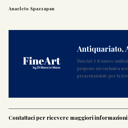
Anacleto Spazzapan
Antiquariato, 
FineArt è il nuovo ambi
propone un’esclusiva scel
presentandole per la loro
Contattaci per ricevere maggiori informazion