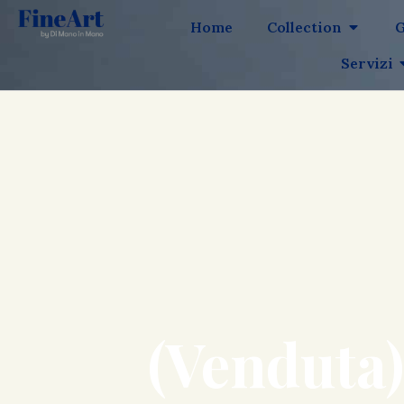
Home
Collection
G
Servizi
(Venduta)