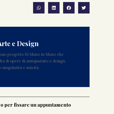
Arte e Design
zioso progetto Di Mano in Mano che
ta di opere di antiquariato e design,
 singolarità e unicità.
i o per fissare un appuntamento