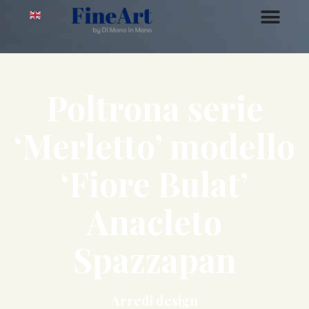
Poltrona serie
‘Merletto’ modello
‘Fiore Bulat’
Anacleto
Spazzapan
Arredi design