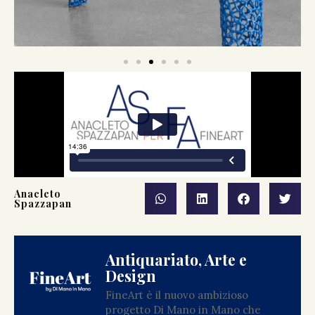
Anacleto
Spazzapan
Antiquariato, Arte e
Design
FineArt è il nuovo ambizioso
progetto Di Mano in Mano che