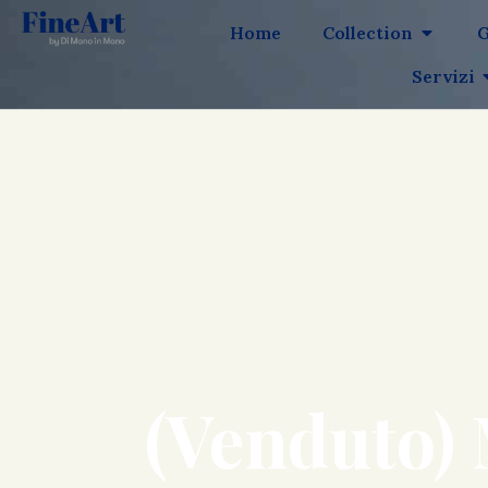
Home
Collection
G
Servizi
(Venduto) 