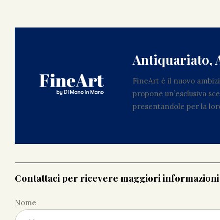
Antiquariato, 
FineArt è il nuovo ambi
propone un’esclusiva scel
presentandole per la loro
Contattaci per ricevere maggiori informazion
Nome