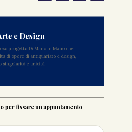
Arte e Design
zioso progetto Di Mano in Mano che
ta di opere di antiquariato e design,
 singolarità e unicità.
i o per fissare un appuntamento