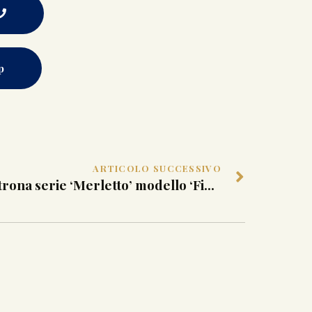
p
ARTICOLO SUCCESSIVO
Poltrona serie ‘Merletto’ modello ‘Fiore Bulat’ Anacleto Spazzapan