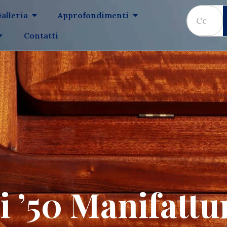
alleria
Approfondimenti
Contatti
’50 Manifattur