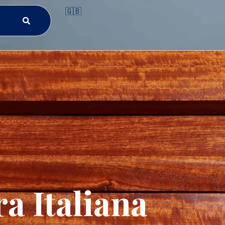
🇬🇧
a Italiana