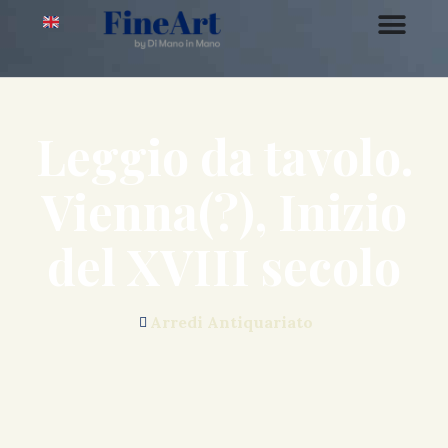
Leggio da tavolo.
Vienna(?), Inizio
del XVIII secolo
Arredi Antiquariato