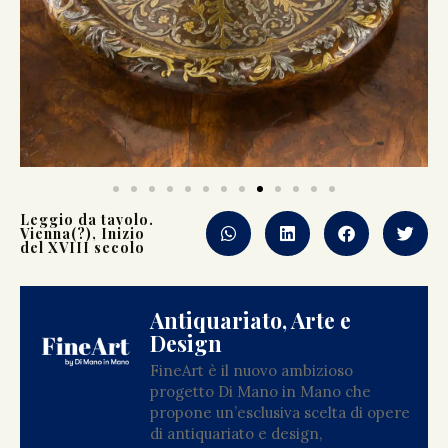
Leggio da tavolo.
Vienna(?), Inizio
del XVIII secolo
Antiquariato, Arte e
Design
FineArt è il nuovo ambizioso
progetto Di Mano in Mano che
propone un’esclusiva scelta di opere
di antiquariato e design,