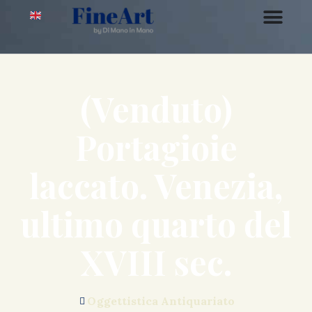
(Venduto)
Portagioie
laccato. Venezia,
ultimo quarto del
XVIII sec.
Oggettistica Antiquariato