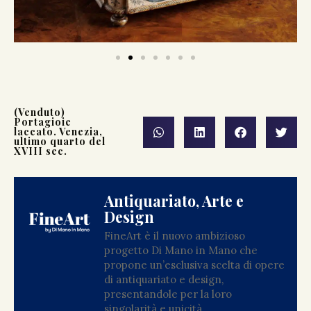
(Venduto)
Portagioie
laccato. Venezia,
ultimo quarto del
XVIII sec.
Antiquariato, Arte e
Design
FineArt è il nuovo ambizioso
progetto Di Mano in Mano che
propone un’esclusiva scelta di opere
di antiquariato e design,
presentandole per la loro
singolarità e unicità.