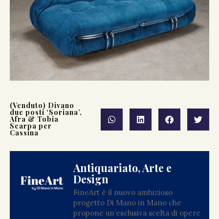
(Venduto) Divano
due posti ‘Soriana’,
Afra & Tobia
Scarpa per
Cassina
Antiquariato, Arte e
Design
FineArt è il nuovo ambizioso
progetto Di Mano in Mano che
propone un’esclusiva scelta di opere