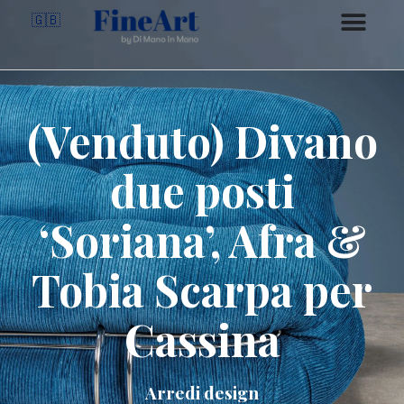
🇬🇧
(Venduto) Divano
due posti
‘Soriana’, Afra &
Tobia Scarpa per
Cassina
Arredi design