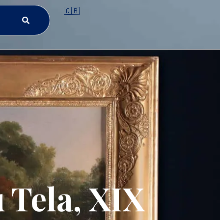
🇬🇧
 Tela, XIX