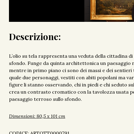
Descrizione:
L’olio su tela rappresenta una veduta della cittadina d
sfondo. Funge da quinta architettonica un paesaggio nat
mentre in primo piano ci sono dei massi e dei sentieri 
quale due personaggi, vestiti con abiti popolani ma va
figure li stanno osservando, chi in piedi e chi seduto su
crea un contrasto cromatico con la tavolozza usata per 
paesaggio terroso sullo sfondo.
Dimensioni: 80,5 x 101 cm
CODICE: ARTOTT0000791