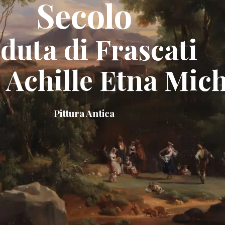
Secolo
duta di Frascati
 Achille Etna Mic
Pittura Antica