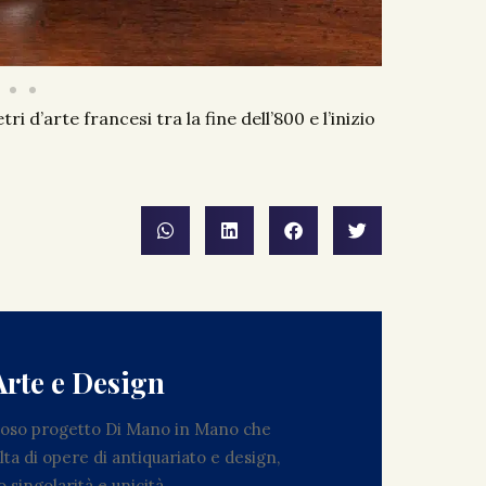
tri d’arte francesi tra la fine dell’800 e l’inizio
Arte e Design
zioso progetto Di Mano in Mano che
ta di opere di antiquariato e design,
 singolarità e unicità.