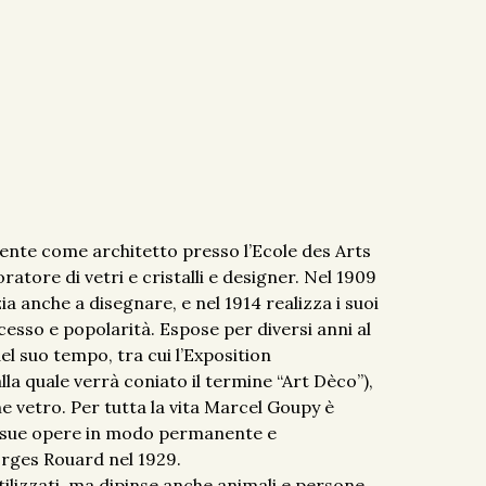
mente come architetto presso l’Ecole des Arts
ratore di vetri e cristalli e designer. Nel 1909
a anche a disegnare, e nel 1914 realizza i suoi
cesso e popolarità. Espose per diversi anni al
el suo tempo, tra cui l’Exposition
lla quale verrà coniato il termine “Art Dèco”),
e vetro. Per tutta la vita Marcel Goupy è
le sue opere in modo permanente e
orges Rouard nel 1929.
ilizzati, ma dipinse anche animali e persone