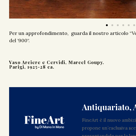
Per un approfondimento, guarda il nostro articolo “
Ve
del ‘900
“.
Vaso Arciere e Cervidi, Marcel Goupy.
Parigi, 1925-28 ca.
Antiquariato, 
FineArt è il nuovo ambi
propone un’esclusiva scel
presentandole per la loro