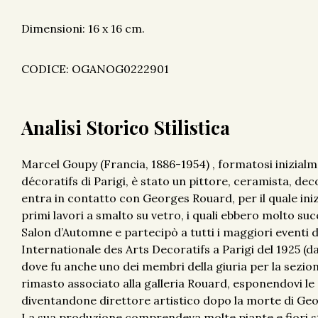
Dimensioni: 16 x 16 cm.
CODICE: OGANOG0222901
Analisi Storico Stilistica
Marcel Goupy (Francia, 1886-1954) , formatosi inizial
décoratifs di Parigi, è stato un pittore, ceramista, deco
entra in contatto con Georges Rouard, per il quale inizi
primi lavori a smalto su vetro, i quali ebbero molto suc
Salon d’Automne e partecipò a tutti i maggiori eventi d
Internationale des Arts Decoratifs a Parigi del 1925 (da
dove fu anche uno dei membri della giuria per la sezion
rimasto associato alla galleria Rouard, esponendovi 
diventandone direttore artistico dopo la morte di Ge
La sua produzione comprendeva molte piante e fiori st