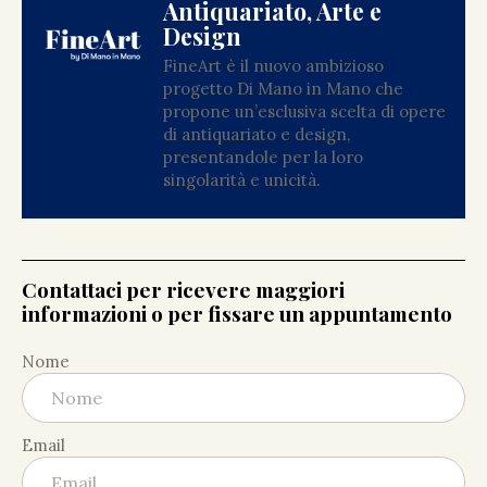
Antiquariato, Arte e
Design
FineArt è il nuovo ambizioso
progetto Di Mano in Mano che
propone un’esclusiva scelta di opere
di antiquariato e design,
presentandole per la loro
singolarità e unicità.
Contattaci per ricevere maggiori
informazioni o per fissare un appuntamento
Nome
Email