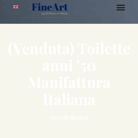
(Venduta) Toilette
anni ’50
Manifattura
Italiana
Arredi design