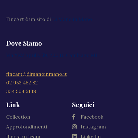
FineArt è un sito di
Di Mano in Mano
Dove Siamo
Via XXV Aprile, 59, 20040 Cambiago MI
fineart@dimanoinmano.it
02 953 452 82
334 504 5138
Link
Seguici
Collection
Facebook
Approfondimenti
Instagram
Il nostro team
Linkedin