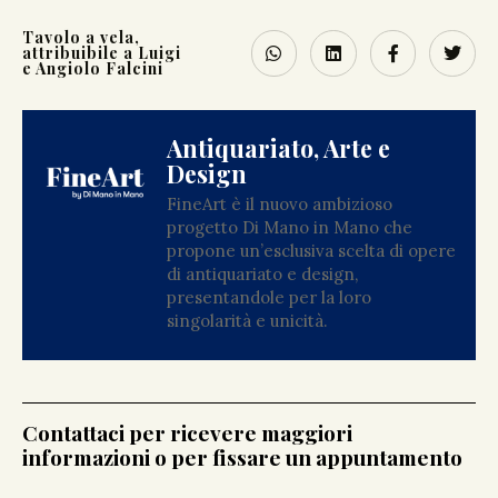
Tavolo a vela,
attribuibile a Luigi
e Angiolo Falcini
Antiquariato, Arte e
Design
FineArt è il nuovo ambizioso
progetto Di Mano in Mano che
propone un’esclusiva scelta di opere
di antiquariato e design,
presentandole per la loro
singolarità e unicità.
Contattaci per ricevere maggiori
informazioni o per fissare un appuntamento