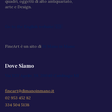
quadri, oggetti di alto antiquariato,
arte e Design.
Go to the English website 🇬🇧
FineArt è un sito di
Di Mano in Mano
Dove Siamo
Via XXV Aprile, 59, 20040 Cambiago MI
fineart@dimanoinmano.it
02 953 452 82
334 504 5138