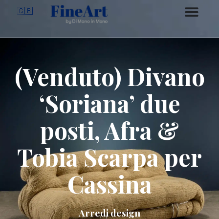
🇬🇧
(Venduto) Divano
‘Soriana’ due
posti, Afra &
Tobia Scarpa per
Cassina
Arredi design