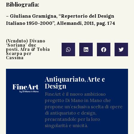
Bibliografia:
–
Giuliana Gramigna, “Repertorio del Design
Italiano 1950-2000”, Allemandi, 2011, pag. 174
(Venduto) Divano
‘Soriana’ due
posti, Afra & Tobia
Scarpa per
Cassina
Antiquariato, Arte e
Design
FineArt è il nuovo ambizioso
progetto Di Mano in Mano che
propone un’esclusiva scelta di opere
di antiquariato e design,
presentandole per la loro
singolarità e unicità.