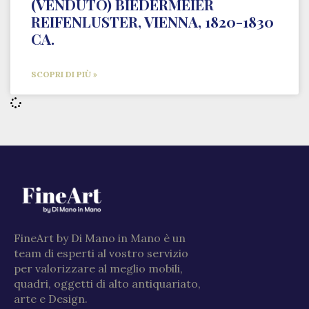
(VENDUTO) BIEDERMEIER
REIFENLUSTER, VIENNA, 1820-1830
CA.
SCOPRI DI PIÙ »
FineArt by Di Mano in Mano è un
team di esperti al vostro servizio
per valorizzare al meglio mobili,
quadri, oggetti di alto antiquariato,
arte e Design.