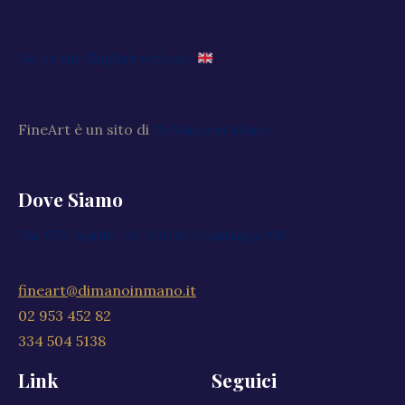
Go to the English website
FineArt è un sito di
Di Mano in Mano
Dove Siamo
Via XXV Aprile, 59, 20040 Cambiago MI
fineart@dimanoinmano.it
02 953 452 82
334 504 5138
Link
Seguici