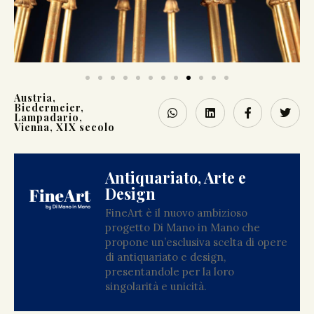
Austria
,
Biedermeier
,
Lampadario
,
Vienna
,
XIX secolo
Antiquariato, Arte e
Design
FineArt è il nuovo ambizioso
progetto Di Mano in Mano che
propone un’esclusiva scelta di opere
di antiquariato e design,
presentandole per la loro
singolarità e unicità.