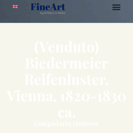
(Venduto)
Biedermeier
Reifenluster,
Vienna, 1820-1830
ca.
Lampadario viennese