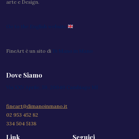
arte e Design.
Go to the English website
FineArt è un sito di
Di Mano in Mano
Dove Siamo
Via XXV Aprile, 59, 20040 Cambiago MI
fineart@dimanoinmano.it
02 953 452 82
334 504 5138
Link
Seguici