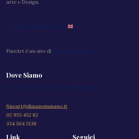
arte e Design.
Go to the English website
FineArt è un sito di
Di Mano in Mano
Dove Siamo
Via XXV Aprile, 59, 20040 Cambiago MI
fineart@dimanoinmano.it
02 953 452 82
334 504 5138
Link
Seguici