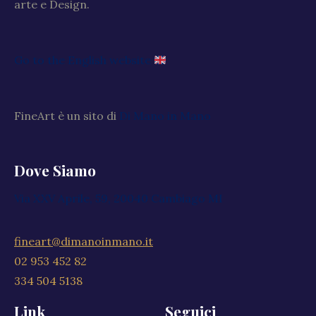
arte e Design.
Go to the English website
FineArt è un sito di
Di Mano in Mano
Dove Siamo
Via XXV Aprile, 59, 20040 Cambiago MI
fineart@dimanoinmano.it
02 953 452 82
334 504 5138
Link
Seguici