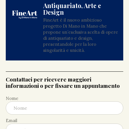
Antiquariato, Arte e
Design
FineArt è il nuovo ambizioso
progetto Di Mano in Mano che
propone un’esclusiva scelta di opere
di antiquariato e design,
presentandole per la loro
singolarità e unicità.
Contattaci per ricevere maggiori
informazioni o per fissare un appuntamento
Nome
Email