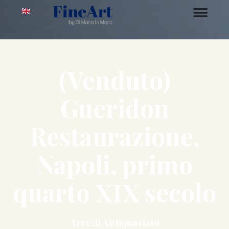
(Venduto)
Gueridon
Restaurazione,
Napoli, primo
quarto XIX secolo
Arredi Antiquariato