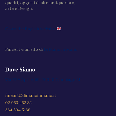
quadri, oggetti di alto antiquariato,
arte e Design.
Go to the English website
FineArt è un sito di
Di Mano in Mano
Dove Siamo
Via XXV Aprile, 59, 20040 Cambiago MI
fineart@dimanoinmano.it
02 953 452 82
334 504 5138