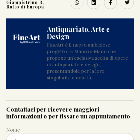
Giampietrino B,
Ratto di Europa
Antiquariato, Arte e
Design
FineArt è il nuovo ambizioso
progetto Di Mano in Mano che
propone un’esclusiva scelta di opere
di antiquariato e design,
presentandole per la loro
singolarità e unicità.
Contattaci per ricevere maggiori
informazioni o per fissare un appuntamento
Nome