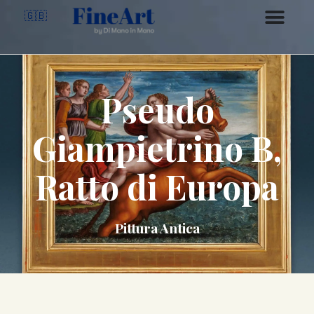
🇬🇧
Pseudo
Giampietrino B,
Ratto di Europa
Pittura Antica