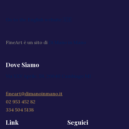
Go to the English website 🇬🇧
FineArt è un sito di
Di Mano in Mano
Dove Siamo
Via XXV Aprile, 59, 20040 Cambiago MI
fineart@dimanoinmano.it
02 953 452 82
334 504 5138
Link
Seguici