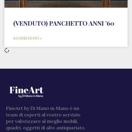
(VENDUTO) PANCHETTO ANNI ’60
SCOPRI DI PIÙ »
FineArt by Di Mano in Mano è un
team di esperti al vostro servizio
per valorizzare al meglio mobili,
quadri, oggetti di alto antiquariato,