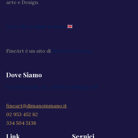
arte e Design.
Go to the English website
FineArt è un sito di
Di Mano in Mano
Dove Siamo
Via XXV Aprile, 59, 20040 Cambiago MI
fineart@dimanoinmano.it
02 953 452 82
334 504 5138
Link
Seguici