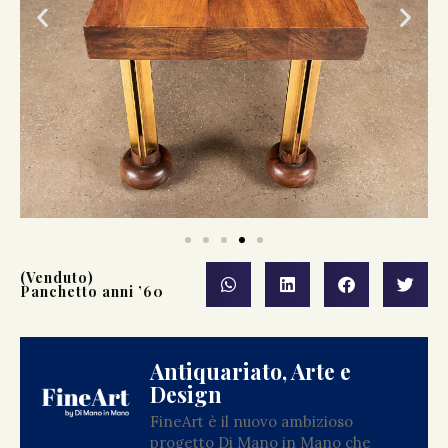
(Venduto)
Panchetto anni ’60
Antiquariato, Arte e
Design
FineArt è il nuovo ambizioso
progetto Di Mano in Mano che