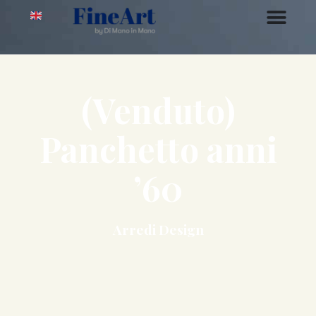
(Venduto)
Panchetto anni
’60
Arredi Design