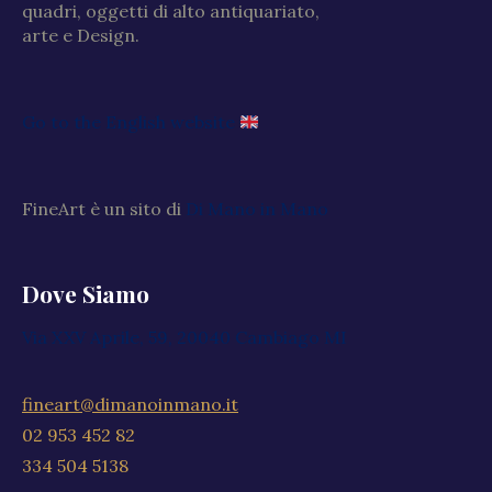
quadri, oggetti di alto antiquariato,
arte e Design.
Go to the English website
FineArt è un sito di
Di Mano in Mano
Dove Siamo
Via XXV Aprile, 59, 20040 Cambiago MI
fineart@dimanoinmano.it
02 953 452 82
334 504 5138