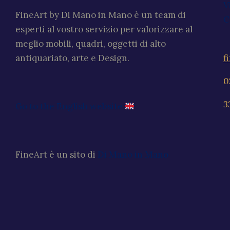
V
FineArt by Di Mano in Mano è un team di
C
esperti al vostro servizio per valorizzare al
meglio mobili, quadri, oggetti di alto
f
antiquariato, arte e Design.
0
3
Go to the English website
FineArt è un sito di
Di Mano in Mano