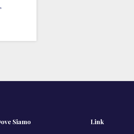
’
ove Siamo
Link