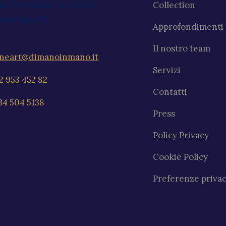
ia XXV Aprile, 59, 20040
Collection
ambiago MI
Approfondimenti
Il nostro team
ineart@dimanoinmano.it
Servizi
2 953 452 82
Contatti
34 504 5138
Press
Policy Privacy
Cookie Policy
Preferenze priva