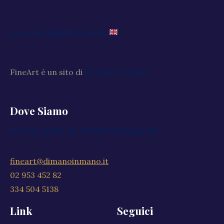
Go to the English website
FineArt è un sito di
Di Mano in Mano
Dove Siamo
Via XXV Aprile, 59, 20040 Cambiago MI
fineart@dimanoinmano.it
02 953 452 82
334 504 5138
Link
Seguici