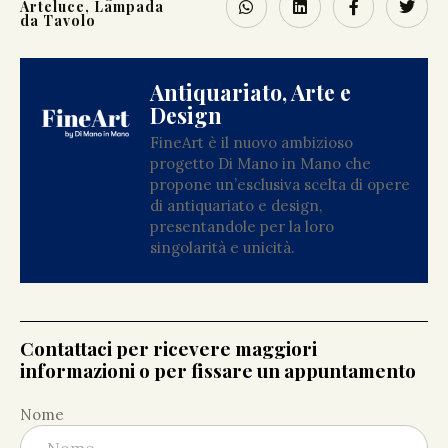
Arteluce, Lampada
da Tavolo
Antiquariato, Arte e
Design
FineArt è il nuovo ambizioso
progetto Di Mano in Mano che
propone un’esclusiva scelta di opere
di antiquariato e design,
presentandole per la loro
singolarità e unicità.
Contattaci per ricevere maggiori
informazioni o per fissare un appuntamento
Nome