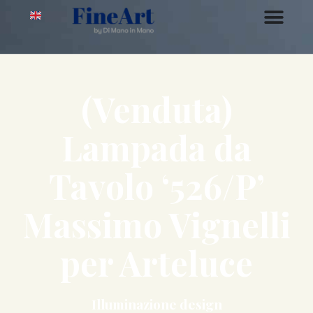
(Venduta)
Lampada da
Tavolo ‘526/P’
Massimo Vignelli
per Arteluce
Illuminazione design