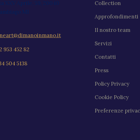
ia XXV Aprile, 59, 20040
Collection
ambiago MI
Approfondimenti
Il nostro team
ineart@dimanoinmano.it
Servizi
2 953 452 82
Contatti
34 504 5138
Press
Policy Privacy
Cookie Policy
Preferenze priva