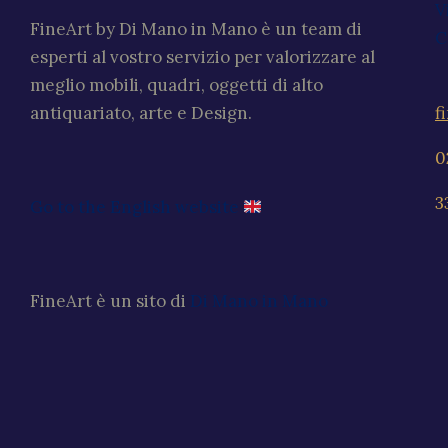
V
FineArt by Di Mano in Mano è un team di
C
esperti al vostro servizio per valorizzare al
meglio mobili, quadri, oggetti di alto
f
antiquariato, arte e Design.
0
3
Go to the English website
FineArt è un sito di
Di Mano in Mano