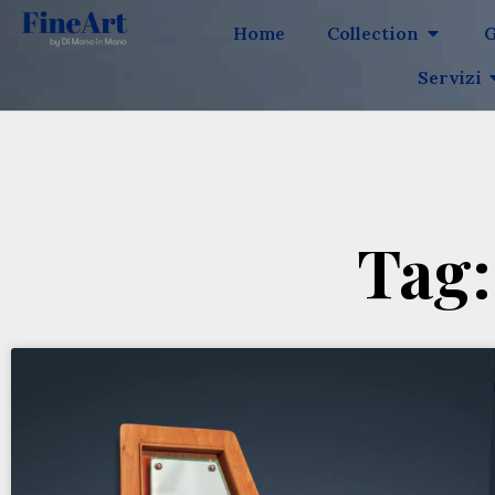
Home
Collection
G
Servizi
Tag: