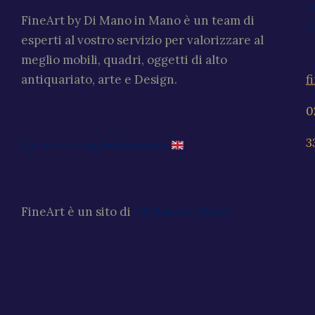
V
FineArt by Di Mano in Mano è un team di
C
esperti al vostro servizio per valorizzare al
meglio mobili, quadri, oggetti di alto
f
antiquariato, arte e Design.
0
3
Go to the English website
FineArt è un sito di
Di Mano in Mano