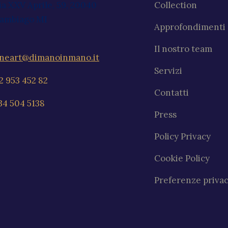
ia XXV Aprile, 59, 20040
Collection
ambiago MI
Approfondimenti
Il nostro team
ineart@dimanoinmano.it
Servizi
2 953 452 82
Contatti
34 504 5138
Press
Policy Privacy
Cookie Policy
Preferenze priva