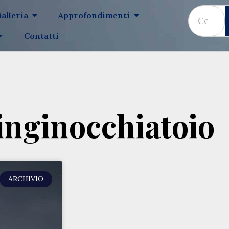
alleria
Approfondimenti
Contatti
inginocchiatoio
ARCHIVIO