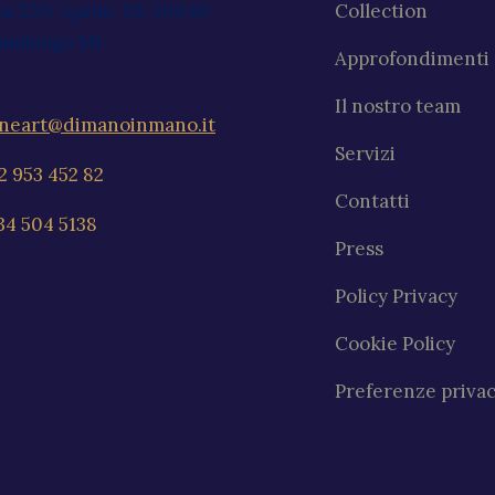
ia XXV Aprile, 59, 20040
Collection
ambiago MI
Approfondimenti
Il nostro team
ineart@dimanoinmano.it
Servizi
2 953 452 82
Contatti
34 504 5138
Press
Policy Privacy
Cookie Policy
Preferenze priva