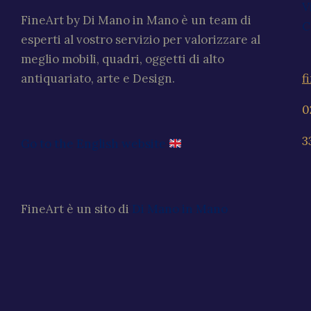
V
FineArt by Di Mano in Mano è un team di
C
esperti al vostro servizio per valorizzare al
meglio mobili, quadri, oggetti di alto
f
antiquariato, arte e Design.
0
3
Go to the English website
FineArt è un sito di
Di Mano in Mano