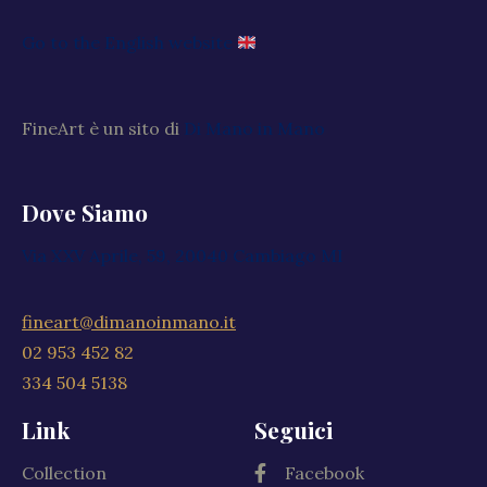
Go to the English website
FineArt è un sito di
Di Mano in Mano
Dove Siamo
Via XXV Aprile, 59, 20040 Cambiago MI
fineart@dimanoinmano.it
02 953 452 82
334 504 5138
Link
Seguici
Collection
Facebook