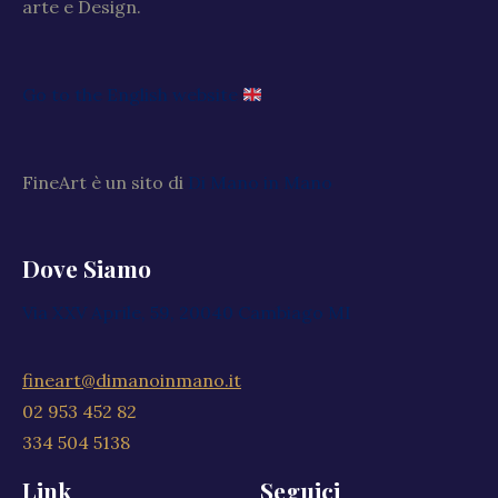
arte e Design.
Go to the English website
FineArt è un sito di
Di Mano in Mano
Dove Siamo
Via XXV Aprile, 59, 20040 Cambiago MI
fineart@dimanoinmano.it
02 953 452 82
334 504 5138
Link
Seguici