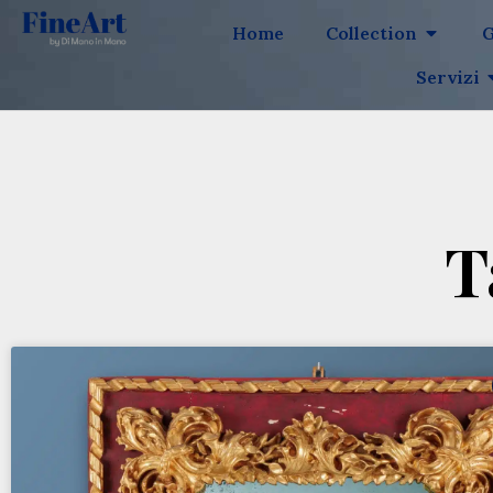
Home
Collection
G
Servizi
T