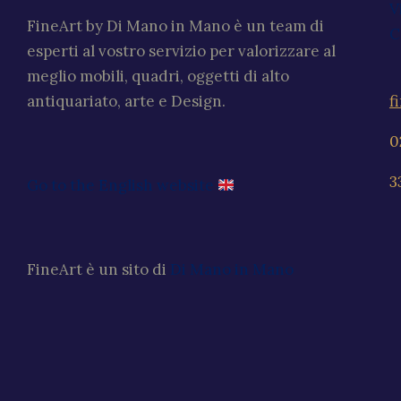
V
FineArt by Di Mano in Mano è un team di
C
esperti al vostro servizio per valorizzare al
meglio mobili, quadri, oggetti di alto
f
antiquariato, arte e Design.
0
3
Go to the English website
FineArt è un sito di
Di Mano in Mano