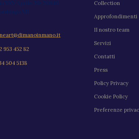
ia XXV Aprile, 59, 20040
Collection
ambiago MI
Approfondimenti
Il nostro team
ineart@dimanoinmano.it
Servizi
2 953 452 82
Contatti
34 504 5138
Press
Policy Privacy
Cookie Policy
Preferenze priva