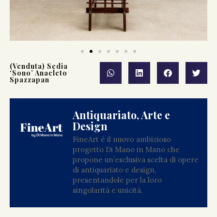
(Venduta) Sedia
‘Sono’ Anacleto
Spazzapan
Antiquariato, Arte e
Design
FineArt è il nuovo ambizioso
progetto Di Mano in Mano che
propone un’esclusiva scelta di opere
di antiquariato e design,
presentandole per la loro
singolarità e unicità.