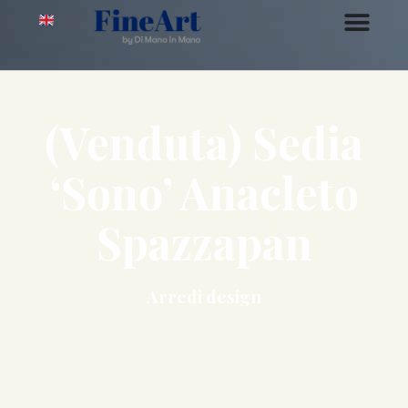
(Venduta) Sedia
‘Sono’ Anacleto
Spazzapan
Arredi design