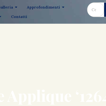
alleria
Approfondimenti
Contatti
 Applique ‘126