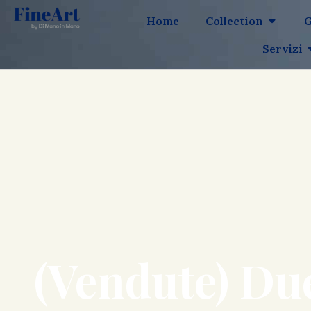
Home
Collection
G
Servizi
(Vendute) Due