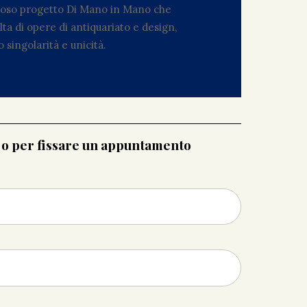
zioso progetto Di Mano in Mano che
ta di opere di antiquariato e design,
 singolarità e unicità.
i o per fissare un appuntamento