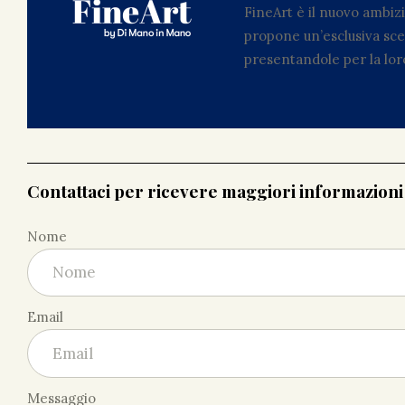
FineArt è il nuovo ambi
propone un’esclusiva scel
presentandole per la loro
Contattaci per ricevere maggiori informazion
Nome
Email
Messaggio