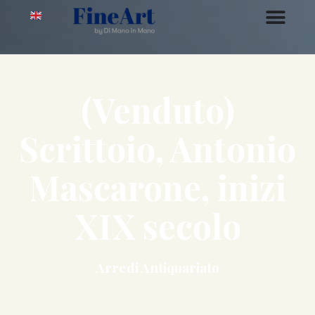
(Venduto)
Scrittoio, Antonio
Mascarone, inizi
XIX secolo
Arredi Antiquariato