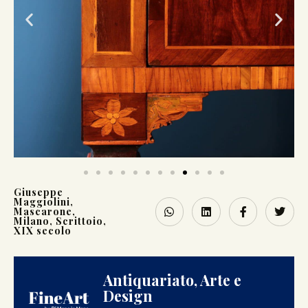
Giuseppe
Maggiolini
,
Mascarone
,
Milano
,
Scrittoio
,
XIX secolo
Antiquariato, Arte e
Design