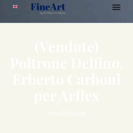
(Vendute)
Poltrone Delfino,
Erberto Carboni
per Arflex
Arredi Design