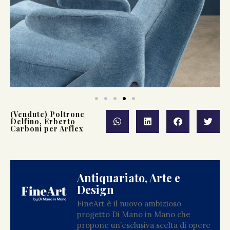
(Vendute) Poltrone
Delfino, Erberto
Carboni per Arflex
Antiquariato, Arte e
Design
FineArt è il nuovo ambizioso
progetto Di Mano in Mano che
propone un’esclusiva scelta di opere