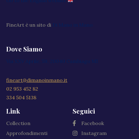
Go to the English website
FineArt è un sito di
Di Mano in Mano
Dove Siamo
Via XXV Aprile, 59, 20040 Cambiago MI
fineart@dimanoinmano.it
02 953 452 82
334 504 5138
Link
Seguici
Collection
Facebook
Approfondimenti
Instagram