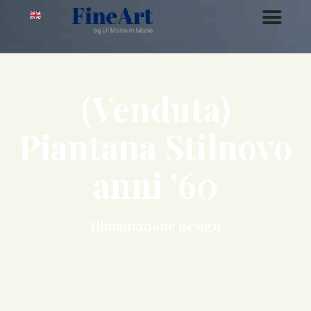
(Venduta)
Piantana Stilnovo
anni ’60
Illuminazione design