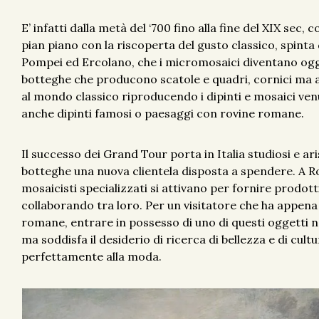
E’ infatti dalla metà del ‘700 fino alla fine del XIX sec,
pian piano con la riscoperta del gusto classico, spinta 
Pompei ed Ercolano, che i micromosaici diventano ogg
botteghe che producono scatole e quadri, cornici ma a
al mondo classico riproducendo i dipinti e mosaici venu
anche dipinti famosi o paesaggi con rovine romane.
Il successo dei Grand Tour porta in Italia studiosi e ar
botteghe una nuova clientela disposta a spendere. A Ro
mosaicisti specializzati si attivano per fornire prodotti
collaborando tra loro. Per un visitatore che ha appena 
romane, entrare in possesso di uno di questi oggetti n
ma soddisfa il desiderio di ricerca di bellezza e di cult
perfettamente alla moda.