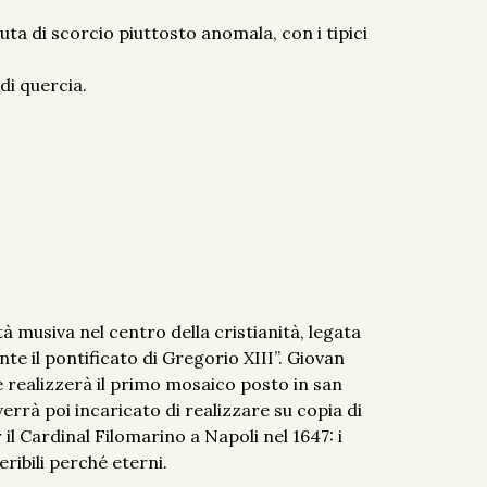
ta di scorcio piuttosto anomala, con i tipici
di quercia.
à musiva nel centro della cristianità, legata
nte il pontificato di Gregorio XIII”. Giovan
e realizzerà il primo mosaico posto in san
verrà poi incaricato di realizzare su copia di
il Cardinal Filomarino a Napoli nel 1647: i
ribili perché eterni.