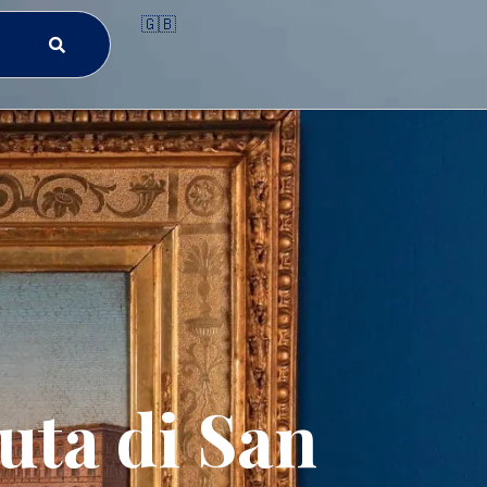
🇬🇧
uta di San