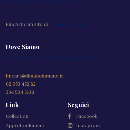
Go to the English website 🇬🇧
FineArt è un sito di
Di Mano in Mano
Dove Siamo
Via XXV Aprile, 59, 20040 Cambiago MI
fineart@dimanoinmano.it
02 953 452 82
334 504 5138
Link
Seguici
Collection
Facebook
Approfondimenti
Instagram