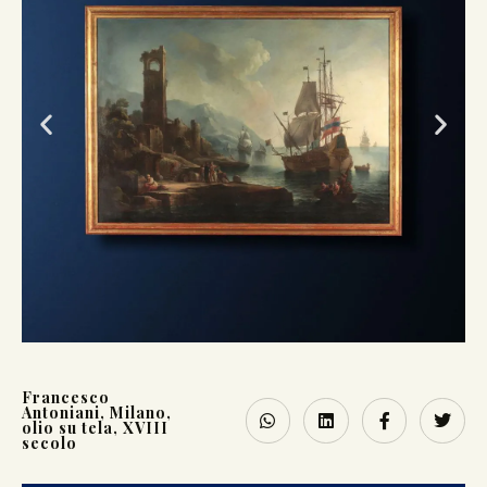
Francesco
Antoniani
,
Milano
,
olio su tela
,
XVIII
secolo