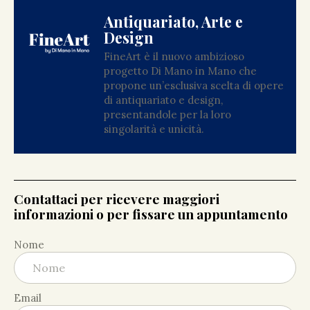
Antiquariato, Arte e
Design
FineArt è il nuovo ambizioso
progetto Di Mano in Mano che
propone un’esclusiva scelta di opere
di antiquariato e design,
presentandole per la loro
singolarità e unicità.
Contattaci per ricevere maggiori
informazioni o per fissare un appuntamento
Nome
Email