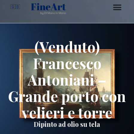
🇬🇧
(Venduto)
Francesco
Antoniani –
Grande porto con
velieri e torre
Dipinto ad olio su tela