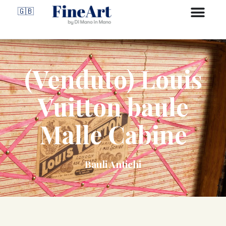
🇬🇧
(Venduto) Louis
Vuitton baule
Malle Cabine
Bauli Antichi