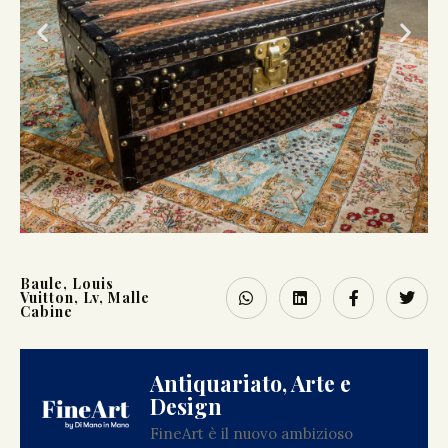
Baule
,
Louis
Vuitton
,
Lv
,
Malle
Cabine
Antiquariato, Arte e
Design
FineArt è il nuovo ambizioso