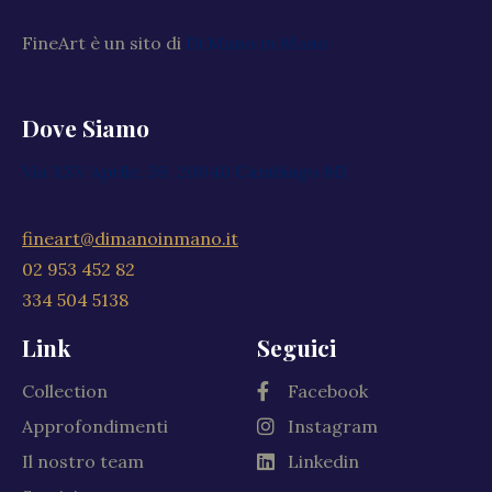
FineArt è un sito di
Di Mano in Mano
Dove Siamo
Via XXV Aprile, 59, 20040 Cambiago MI
fineart@dimanoinmano.it
02 953 452 82
334 504 5138
Link
Seguici
Collection
Facebook
Approfondimenti
Instagram
Il nostro team
Linkedin