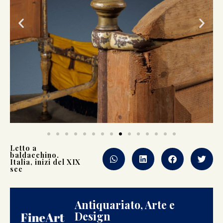
Letto a
baldacchino.
Italia, inizi del XIX
sec
Antiquariato, Arte e
Design