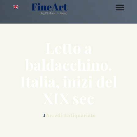
Letto a
baldacchino.
Italia, inizi del
XIX sec
Arredi Antiquariato