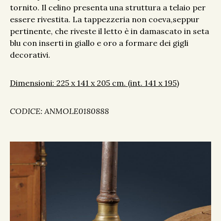
tornito. Il celino presenta una struttura a telaio per
essere rivestita. La tappezzeria non coeva,seppur
pertinente, che riveste il letto è in damascato in seta
blu con inserti in giallo e oro a formare dei gigli
decorativi.
Dimensioni: 225 x 141 x 205 cm. (int. 141 x 195)
CODICE: ANMOLE0180888